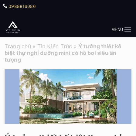
0988816086
MENU
Trang chủ
»
Tin Kiến Trúc
»
Ý tưởng thiết kế
biệt thự nghỉ dưỡng mini có hồ bơi siêu ấn
tượng