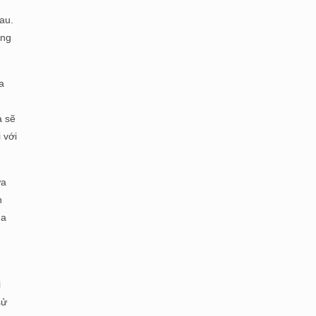
au.
ởng
a
à sẽ
 với
ưa
n
ra
i
sử