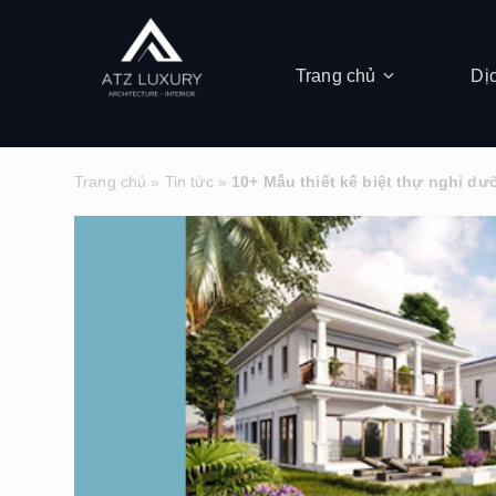
Trang chủ
Dị
Trang chủ
»
Tin tức
»
10+ Mẫu thiết kế biệt thự nghỉ d