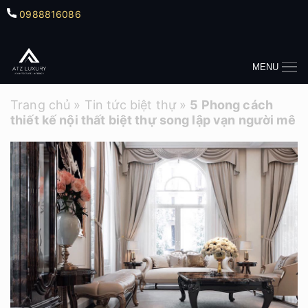
0988816086
MENU
Trang chủ
»
Tin tức biệt thự
»
5 Phong cách
thiết kế nội thất biệt thự song lập vạn người mê