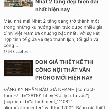
Nhật 2 tầng đẹp hiện đại
nhất hiện nay
Mẫu nhà mái Nhật 2 tầng đang trở thành một
trong những xu hướng kiến trúc được nhiều gia
đình Việt Nam ưa chuộng bậc nhất. Với sự kết
hợp tinh tế giữa vẻ đẹp thanh lịch, tối giản và
công...
17548 Lượt xem
ĐƠN GIÁ THIẾT KẾ THI
CÔNG NỘI THẤT VĂN
PHÒNG MỚI HIỆN NAY
ĐĂNG KÝ NHẬN BÁO GIÁ NHANH [contact-
form-7 id="28110" title="Đặt lịch tư vấn"]
[caption id="attachment_111082"
align="aligncenter" width="1200"] Bảng giá thiết