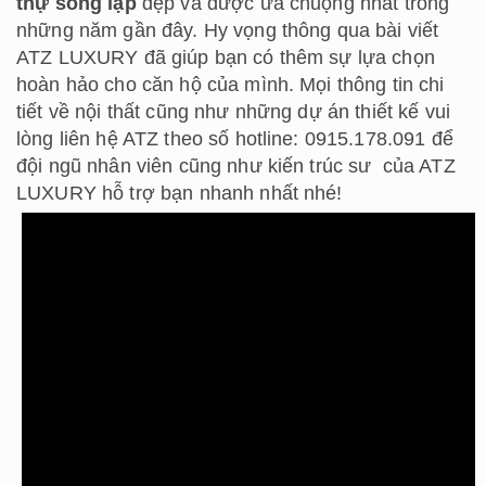
thự song lập
đẹp và được ưa chuộng nhất trong
những năm gần đây. Hy vọng thông qua bài viết
ATZ LUXURY đã giúp bạn có thêm sự lựa chọn
hoàn hảo cho căn hộ của mình. Mọi thông tin chi
tiết về nội thất cũng như những dự án thiết kế vui
lòng liên hệ ATZ theo số hotline: 0915.178.091 để
đội ngũ nhân viên cũng như kiến trúc sư của ATZ
LUXURY hỗ trợ bạn nhanh nhất nhé!