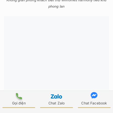
phong lan
Không gian phòng ăn biệt thự vinhomes harmony tiểu khu
phong lan
Gọi điện
Chat Zalo
Chat Facebook