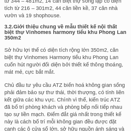
từ 344 – 481m2, 14 căn biệt thự song lập có diện
tích từ 216 – 301m2, 44 căn liền kề, 37 căn nhà
vườn và 19 shophouse.
3.2.Giới thiệu chung về mẫu thiết kế nội thất
biệt thự Vinhomes harmony tiểu khu Phong Lan
350m2
Sở hữu lợi thế có diện tích rộng lớn 350m2, căn
biệt thự Vinhomes Harmony tiểu khu Phong Lan
cuốn hút người đối diện bởi thiết kế thông thoáng,
mát mẻ, cực bắt mắt.
Chủ đầu tư yêu cầu ATZ biến hoá không gian sống
phải đảm bảo sự thư thái, thời thượng, có tính liên
kết giữa các khu vực. Chính vì thế, kiến trúc ATZ
đã bố trí phòng khách và phòng bếp nối tiếp nhau
tạo sự liền mạch. Điểm đắt giá nhất trong thiết kế
này là cách bố trí mỗi không gian đều được đặt
cạnh các ô cửa sổ lớn, sở hữu nguồn ánh sáng và