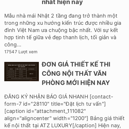
nhất hiện nay
Mẫu nhà mái Nhật 2 tầng đang trở thành một
trong những xu hướng kiến trúc được nhiều gia
đình Việt Nam ưa chuộng bậc nhất. Với sự kết
hợp tinh tế giữa vẻ đẹp thanh lịch, tối giản và
công...
17547 Lượt xem
ĐƠN GIÁ THIẾT KẾ THI
CÔNG NỘI THẤT VĂN
PHÒNG MỚI HIỆN NAY
ĐĂNG KÝ NHẬN BÁO GIÁ NHANH [contact-
form-7 id="28110" title="Đặt lịch tư vấn"]
[caption id="attachment_111082"
align="aligncenter" width="1200"] Bảng giá thiết
kế nội thất tại ATZ LUXURY[/caption] Hiện nay,