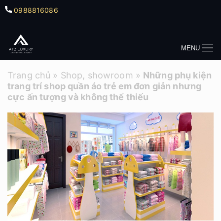
0988816086
MENU
Trang chủ
»
Shop, showroom
»
Những phụ kiện
trang trí shop quần áo trẻ em đơn giản nhưng
cực ấn tượng và không thể thiếu