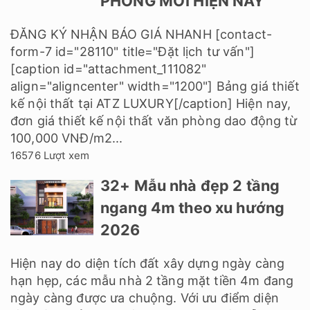
PHÒNG MỚI HIỆN NAY
ĐĂNG KÝ NHẬN BÁO GIÁ NHANH [contact-
form-7 id="28110" title="Đặt lịch tư vấn"]
[caption id="attachment_111082"
align="aligncenter" width="1200"] Bảng giá thiết
kế nội thất tại ATZ LUXURY[/caption] Hiện nay,
đơn giá thiết kế nội thất văn phòng dao động từ
100,000 VNĐ/m2...
16576 Lượt xem
32+ Mẫu nhà đẹp 2 tầng
ngang 4m theo xu hướng
2026
Hiện nay do diện tích đất xây dựng ngày càng
hạn hẹp, các mẫu nhà 2 tầng mặt tiền 4m đang
ngày càng được ưa chuộng. Với ưu điểm diện