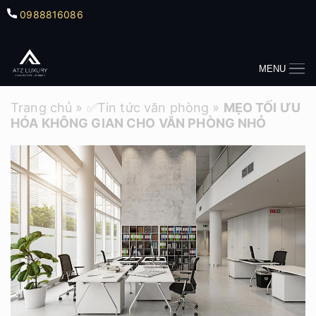
0988816086
MENU
Trang chủ
»
✅Tin tức văn phòng
»
MẸO TỐI ƯU
HÓA KHÔNG GIAN CHO VĂN PHÒNG NHỎ