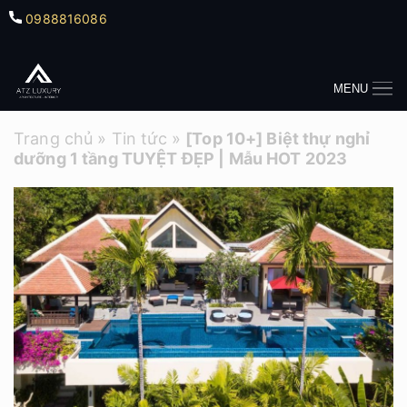
0988816086
MENU
Trang chủ
»
Tin tức
»
[Top 10+] Biệt thự nghỉ
dưỡng 1 tầng TUYỆT ĐẸP | Mẫu HOT 2023