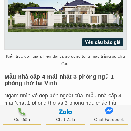
Yêu cầu báo giá
Kiến trúc đơn giản, hiện đại và sử dụng tông màu trắng sứ chủ
đạo.
Mẫu nhà cấp 4 mái nhật 3 phòng ngủ 1
phòng thờ tại Vinh
Ngắm nhìn vẻ đẹp bên ngoài của mẫu nhà cấp 4
mái Nhật 1 phòng thờ và 3 phòng ngủ chắc hẳn
bạn cũng cảm nhận rõ kiến trúc hiện đại hòa quyện
lẫn sự tự do, phóng khoáng cùng đường chỉ phào
Gọi điện
Chat Zalo
Chat Facebook
trang trí cột tinh xảo.