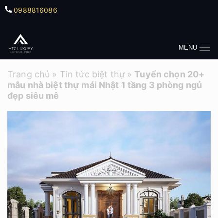
0988816086
MENU
Trang chủ
»
Tin tức biệt thự
»
Tuyển chọn 20+
mẫu nhà biệt thự mái Nhật 1 tầng 3 phòng ngủ
đẹp siêu mê