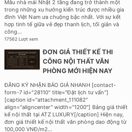
Mẫu nhà mái Nhật 2 tầng đang trở thành một
trong những xu hướng kiến trúc được nhiều gia
đình Việt Nam ưa chuộng bậc nhất. Với sự kết
hợp tinh tế giữa vẻ đẹp thanh lịch, tối giản và
công...
17562 Lượt xem
ĐƠN GIÁ THIẾT KẾ THI
CÔNG NỘI THẤT VĂN
PHÒNG MỚI HIỆN NAY
ĐĂNG KÝ NHẬN BÁO GIÁ NHANH [contact-
form-7 id="28110" title="Đặt lịch tư vấn"]
[caption id="attachment_111082"
align="aligncenter" width="1200"] Bảng giá thiết
kế nội thất tại ATZ LUXURY[/caption] Hiện nay,
đơn giá thiết kế nội thất văn phòng dao động từ
100,000 VNĐ/m2...