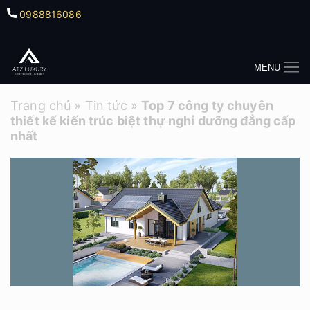
0988816086
MENU
Trang chủ
»
Tin tức
»
Top 7 công ty chuyên
thiết kế kiến trúc biệt thự nghỉ dưỡng đẳng cấp
nhất