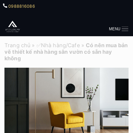
0988816086
MENU
Trang chủ
»
✅Nhà hàng/Cafe
»
Có nên mua bản
vẽ thiết kế nhà hàng sân vườn có sẵn hay
không