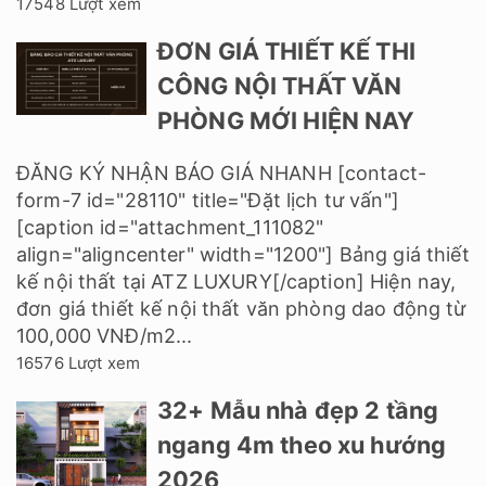
17548 Lượt xem
ĐƠN GIÁ THIẾT KẾ THI
CÔNG NỘI THẤT VĂN
PHÒNG MỚI HIỆN NAY
ĐĂNG KÝ NHẬN BÁO GIÁ NHANH [contact-
form-7 id="28110" title="Đặt lịch tư vấn"]
[caption id="attachment_111082"
align="aligncenter" width="1200"] Bảng giá thiết
kế nội thất tại ATZ LUXURY[/caption] Hiện nay,
đơn giá thiết kế nội thất văn phòng dao động từ
100,000 VNĐ/m2...
16576 Lượt xem
32+ Mẫu nhà đẹp 2 tầng
ngang 4m theo xu hướng
2026