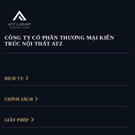
CÔNG TY CỔ PHẦN THƯƠNG MẠI KIẾN
TRÚC NỘI THẤT ATZ
DỊCH VỤ
Thiết kế nội thất
CHÍNH SÁCH
Thiết kế nội thất biệt thự
Chính sách bảo mật
Thiết kế nội thất chung cư
GIẤY PHÉP
Chính sách thanh toán
Thiết kế nội thất văn phòng
Giấy phép kinh doanh: 0104830894
Bảo hành & đổi trả