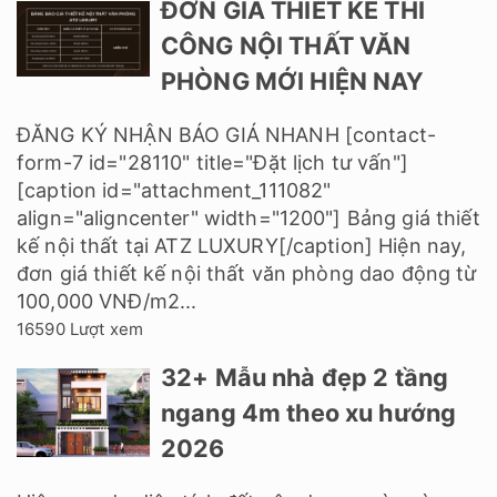
ĐƠN GIÁ THIẾT KẾ THI
CÔNG NỘI THẤT VĂN
PHÒNG MỚI HIỆN NAY
ĐĂNG KÝ NHẬN BÁO GIÁ NHANH [contact-
form-7 id="28110" title="Đặt lịch tư vấn"]
[caption id="attachment_111082"
align="aligncenter" width="1200"] Bảng giá thiết
kế nội thất tại ATZ LUXURY[/caption] Hiện nay,
đơn giá thiết kế nội thất văn phòng dao động từ
100,000 VNĐ/m2...
16590 Lượt xem
32+ Mẫu nhà đẹp 2 tầng
ngang 4m theo xu hướng
2026