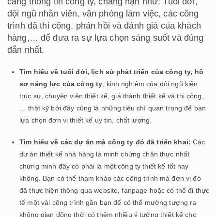
càng thông tin công ty, chẳng hạn như: Tuổi đời,
đội ngũ nhân viên, văn phòng làm việc, các công
trình đã thi công, phản hồi và đánh giá của khách
hàng,… để đưa ra sự lựa chọn sáng suốt và đúng
đắn nhất.
Tìm hiểu về tuổi đời, lịch sử phát triển của công ty, hồ
sơ năng lực của công ty
, kinh nghiệm của đội ngũ kiến
trúc sư, chuyên viên thiết kế, giá thành thiết kế và thi công,
… thật kỹ bởi đây cũng là những tiêu chí quan trọng để bạn
lựa chọn đơn vị thiết kế uy tín, chất lượng.
Tìm hiểu về các dự án mà công ty đó đã triển khai:
Các
dự án thiết kế nhà hàng là minh chứng chân thực nhất
chứng minh đây có phải là một công ty thiết kế tốt hay
không. Bạn có thể tham khảo các công trình mà đơn vị đó
đã thực hiện thông qua website, fanpage hoặc có thể đi thực
tế một vài công trình gần bạn để có thể mường tượng ra
không gian đồng thời có thêm nhiều ý tưởng thiết kế cho