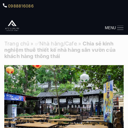
0988816086
MENU
Trang chủ
»
✅Nhà hàng/Cafe
»
Chia sẻ kinh
nghiệm thuê thiết kế nhà hàng sân vườn của
khách hàng thông thái