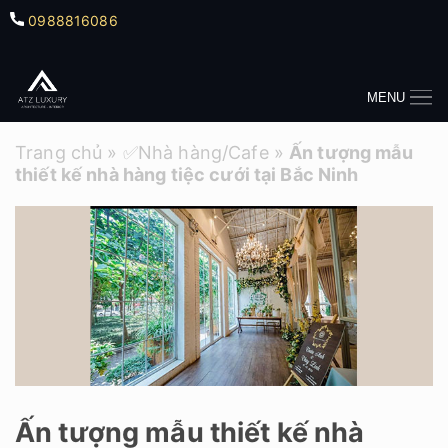
0988816086
MENU
Trang chủ
»
✅Nhà hàng/Cafe
»
Ấn tượng mẫu
thiết kế nhà hàng tiệc cưới tại Bắc Ninh
Ấn tượng mẫu thiết kế nhà