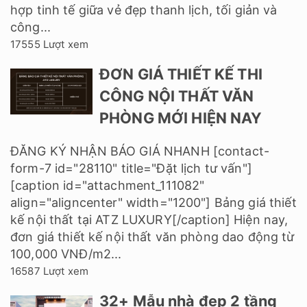
hợp tinh tế giữa vẻ đẹp thanh lịch, tối giản và
công...
17555 Lượt xem
ĐƠN GIÁ THIẾT KẾ THI
CÔNG NỘI THẤT VĂN
PHÒNG MỚI HIỆN NAY
ĐĂNG KÝ NHẬN BÁO GIÁ NHANH [contact-
form-7 id="28110" title="Đặt lịch tư vấn"]
[caption id="attachment_111082"
align="aligncenter" width="1200"] Bảng giá thiết
kế nội thất tại ATZ LUXURY[/caption] Hiện nay,
đơn giá thiết kế nội thất văn phòng dao động từ
100,000 VNĐ/m2...
16587 Lượt xem
32+ Mẫu nhà đẹp 2 tầng