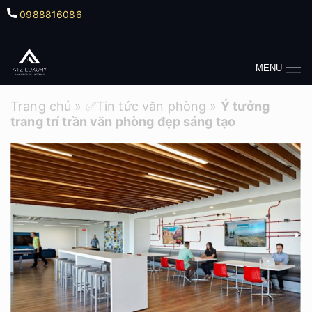
0988816086
MENU
Trang chủ
»
✅Tin tức văn phòng
»
Ý tưởng
trang trí trần văn phòng đẹp sáng tạo