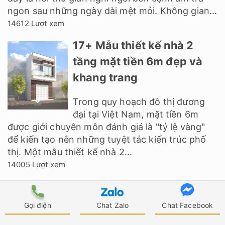
ngon sau những ngày dài mệt mỏi. Không gian...
14612 Lượt xem
17+ Mẫu thiết kế nhà 2
tầng mặt tiền 6m đẹp và
khang trang
Trong quy hoạch đô thị đương
đại tại Việt Nam, mặt tiền 6m
được giới chuyên môn đánh giá là "tỷ lệ vàng"
để kiến tạo nên những tuyệt tác kiến trúc phố
thị. Một mẫu thiết kế nhà 2...
14005 Lượt xem
20+ Mẫu thiết kế nhà 2
tầng kích thước 6x12m
Gọi điện
Chat Zalo
Chat Facebook
đẹp