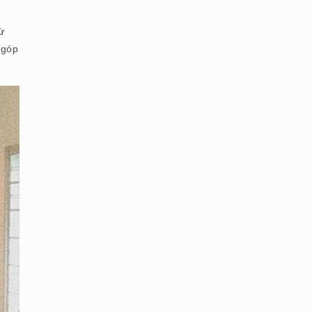
ừ
 góp