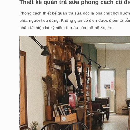
Thiết kế quán trà sữa phong cách cổ đ
Phong cách thiết kế quán trà sữa độc lạ pha chút hơi hướn
phía người tiêu dùng. Không gian cổ điển được điểm tô bằ
phần tái hiện lại kỷ niệm thơ ấu của thế hệ 8x, 9x.