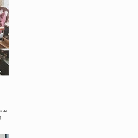
 sủa.
í