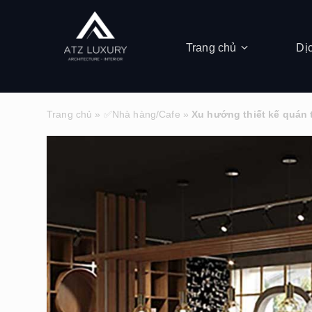
Trang chủ
Dị
Trang chủ
»
✅Nhà hàng/Cafe
»
Xu hướng thiết kế quán t