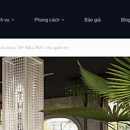
ch vụ
Phong cách
Báo giá
Blo
rà sữa | 19+ Mẫu HOT cho giới trẻ