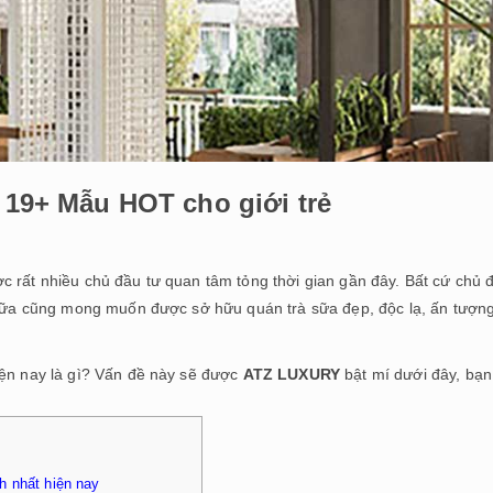
| 19+ Mẫu HOT cho giới trẻ
ợc rất nhiều chủ đầu tư quan tâm tỏng thời gian gần đây. Bất cứ chủ 
à sữa cũng mong muốn được sở hữu quán trà sữa đẹp, độc lạ, ấn tượn
iện nay là gì? Vấn đề này sẽ được
ATZ LUXURY
bật mí dưới đây, bạn
h nhất hiện nay