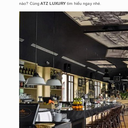
nào? Cùng
ATZ LUXURY
tìm hiểu ngay nhé.