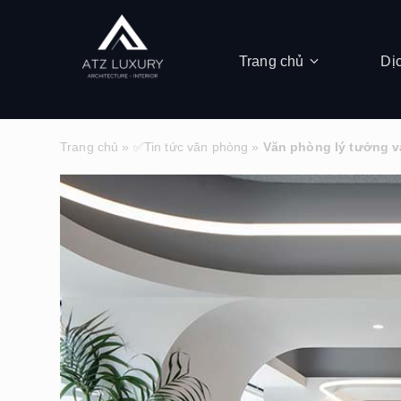
Trang chủ
Dị
Trang chủ
»
✅Tin tức văn phòng
»
Văn phòng lý tưởng va