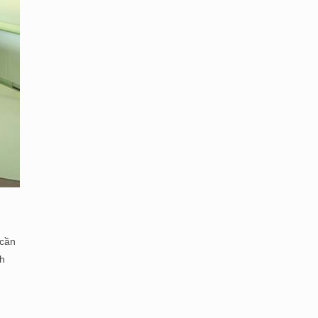
 cần
ch