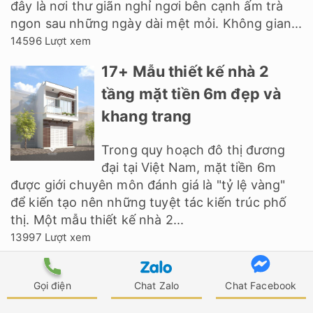
đây là nơi thư giãn nghỉ ngơi bên cạnh ấm trà
ngon sau những ngày dài mệt mỏi. Không gian...
14596 Lượt xem
17+ Mẫu thiết kế nhà 2
tầng mặt tiền 6m đẹp và
khang trang
Trong quy hoạch đô thị đương
đại tại Việt Nam, mặt tiền 6m
được giới chuyên môn đánh giá là "tỷ lệ vàng"
để kiến tạo nên những tuyệt tác kiến trúc phố
thị. Một mẫu thiết kế nhà 2...
13997 Lượt xem
20+ Mẫu thiết kế nhà 2
Gọi điện
Chat Zalo
Chat Facebook
tầng kích thước 6x12m
đẹp