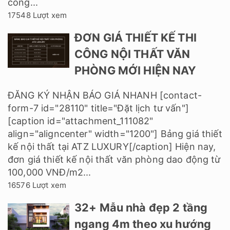
công...
17548 Lượt xem
ĐƠN GIÁ THIẾT KẾ THI
CÔNG NỘI THẤT VĂN
PHÒNG MỚI HIỆN NAY
ĐĂNG KÝ NHẬN BÁO GIÁ NHANH [contact-
form-7 id="28110" title="Đặt lịch tư vấn"]
[caption id="attachment_111082"
align="aligncenter" width="1200"] Bảng giá thiết
kế nội thất tại ATZ LUXURY[/caption] Hiện nay,
đơn giá thiết kế nội thất văn phòng dao động từ
100,000 VNĐ/m2...
16576 Lượt xem
32+ Mẫu nhà đẹp 2 tầng
ngang 4m theo xu hướng