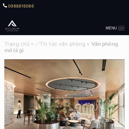
0988816086
MENU
Trang chủ
»
✅Tin tức văn phòng
»
Văn phòng
mở là gì