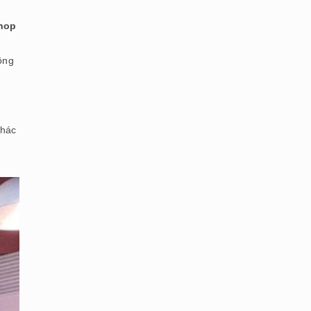
shop
ồng
khác