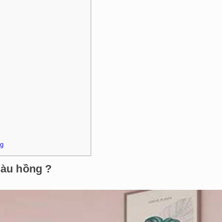
ng
màu hồng ?