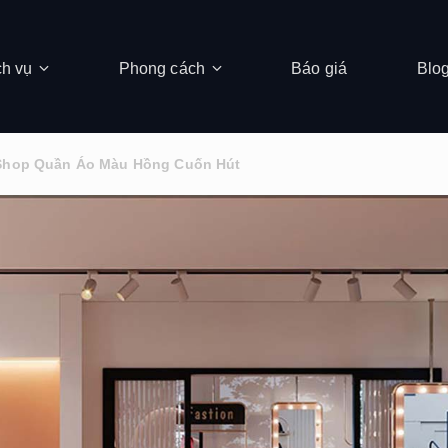
ch vụ
Phong cách
Báo giá
Blo
 Shop Quần Áo Màu Hồng Cuốn Hút