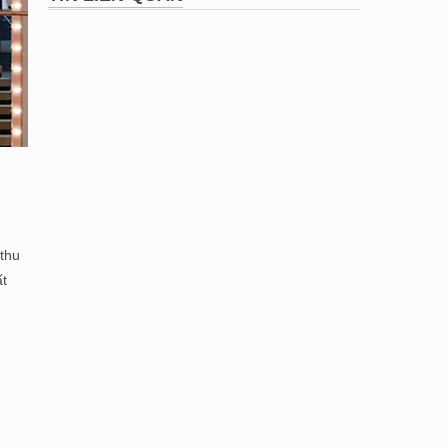
thu
ất
h