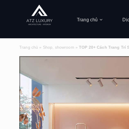
Trang chủ
Dị
Trang chủ
»
Shop, showroom
»
TOP 20+ Cách Trang Trí