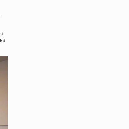
g
rí
phê