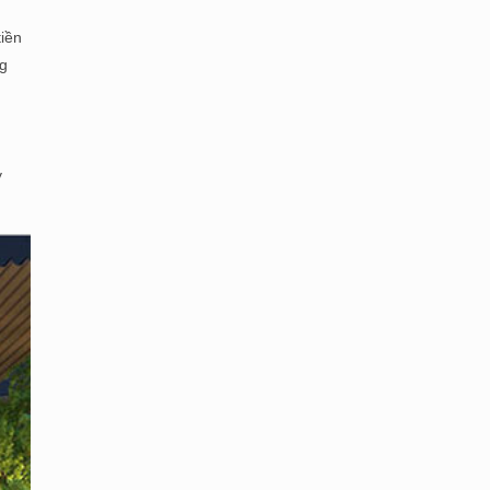
tiền
ng
y