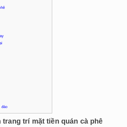
phê
nay
ại
c đáo
trang trí mặt tiền quán cà phê