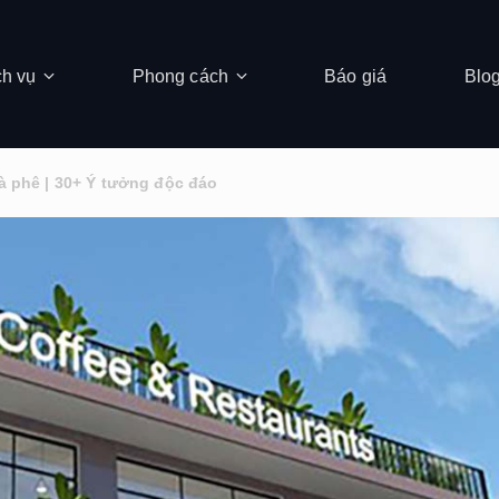
ch vụ
Phong cách
Báo giá
Blo
cà phê | 30+ Ý tưởng độc đáo