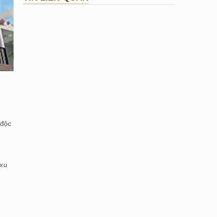
 độc
 xu