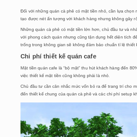
Đối với những quán cà phê có mặt tiền nhỏ, cần lựa chọn n
tạo được nét ấn tượng với khách hàng nhưng không gây rối
Những quán cà phê có mặt tiền lớn hơn, chủ đầu tư và nhà
với phong cách quán nhưng cũng tận dụng hết diện tích để
trống trong không gian sẽ không đảm bảo chuẩn tỉ lệ thiết 
Chi phí thiết kế quán cafe
Mặt tiền quán cafe là “bộ mặt” thu hút khách hàng đến 80
việc thiết kế mặt tiền cũng không phải là nhỏ.
Chủ đầu tư cần cân nhắc mức vốn bỏ ra để trang trí cho mặ
đến thiết kế chung của quán cà phê và các chi phí setup k