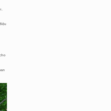
u,
điệu
 cho
uan