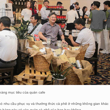
àng mục tiêu của quán cafe
ó nhu cầu phục vụ và thưởng thức cà phê ở những không gian khác
ách hàng này có vào quán cà phê của bạn hay không.