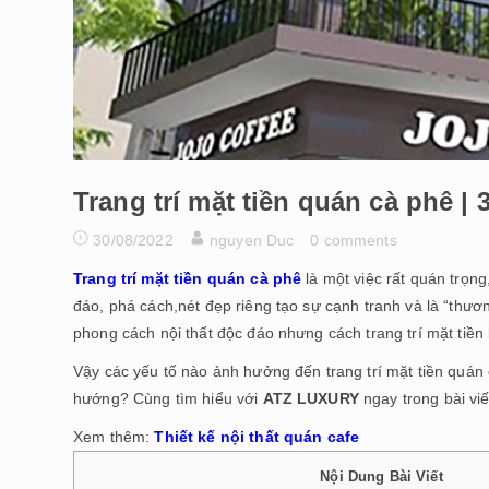
Trang trí mặt tiền quán cà phê |
30/08/2022
nguyen Duc
0 comments
Trang trí mặt tiền quán cà phê
là một việc rất quán trọng
đáo, phá cách,nét đẹp riêng tạo sự cạnh tranh và là “thươ
phong cách nội thất độc đáo nhưng cách trang trí mặt tiền
Vậy các yếu tố nào ảnh hưởng đến trang trí mặt tiền quán
hướng? Cùng tìm hiểu với
ATZ LUXURY
ngay trong bài viế
Xem thêm:
Thiết kế nội thất quán cafe
Nội Dung Bài Viết