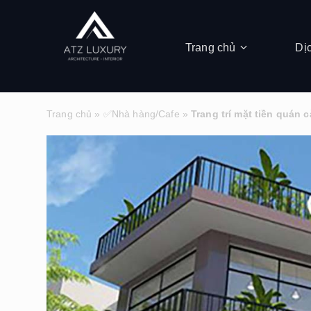
Trang chủ
Dị
Trang chủ
»
✅Nhà hàng/Cafe
»
Trang trí mặt tiền quán 