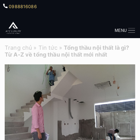
0988816086
MENU
Trang chủ
»
Tin tức
»
Tổng thầu nội thất là gì?
Từ A-Z về tổng thầu nội thất mới nhất