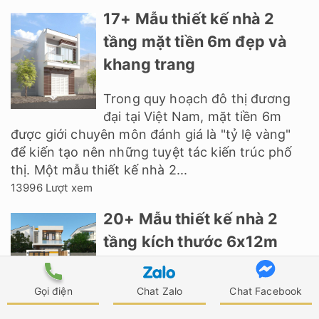
17+ Mẫu thiết kế nhà 2
tầng mặt tiền 6m đẹp và
khang trang
Trong quy hoạch đô thị đương
đại tại Việt Nam, mặt tiền 6m
được giới chuyên môn đánh giá là "tỷ lệ vàng"
để kiến tạo nên những tuyệt tác kiến trúc phố
thị. Một mẫu thiết kế nhà 2...
13996 Lượt xem
20+ Mẫu thiết kế nhà 2
tầng kích thước 6x12m
đẹp
Gọi điện
Chat Zalo
Chat Facebook
Mẫu thiết kế nhà 2 tầng 6x12m ngày càng nhận
được nhiều sự yêu mến và ưa chuộng của mọi