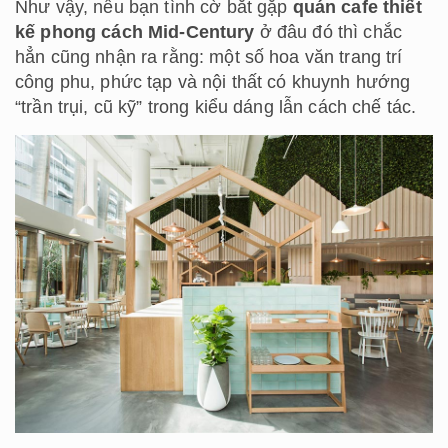
Như vậy, nếu bạn tình cờ bắt gặp
quán cafe thiết
kế phong cách Mid-Century
ở đâu đó thì chắc
hẳn cũng nhận ra rằng: một số hoa văn trang trí
công phu, phức tạp và nội thất có khuynh hướng
“trần trụi, cũ kỹ” trong kiểu dáng lẫn cách chế tác.