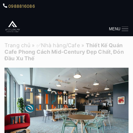
0988816086
MENU
Trang chủ
»
✅Nhà hàng/Cafe
»
Thiết Kế Quán
Cafe Phong Cách Mid-Century Đẹp Chất, Đón
Đầu Xu Thế