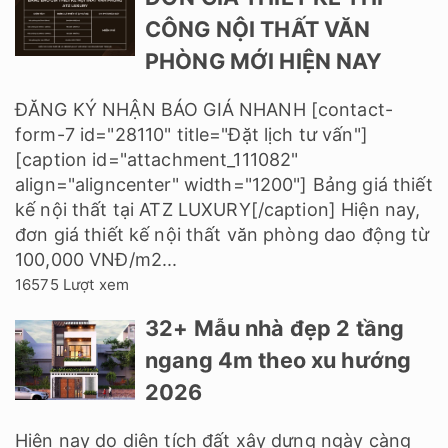
CÔNG NỘI THẤT VĂN
PHÒNG MỚI HIỆN NAY
ĐĂNG KÝ NHẬN BÁO GIÁ NHANH [contact-
form-7 id="28110" title="Đặt lịch tư vấn"]
[caption id="attachment_111082"
align="aligncenter" width="1200"] Bảng giá thiết
kế nội thất tại ATZ LUXURY[/caption] Hiện nay,
đơn giá thiết kế nội thất văn phòng dao động từ
100,000 VNĐ/m2...
16575 Lượt xem
32+ Mẫu nhà đẹp 2 tầng
ngang 4m theo xu hướng
2026
Hiện nay do diện tích đất xây dựng ngày càng