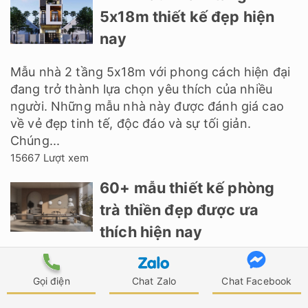
5x18m thiết kế đẹp hiện
nay
Mẫu nhà 2 tầng 5x18m với phong cách hiện đại
đang trở thành lựa chọn yêu thích của nhiều
người. Những mẫu nhà này được đánh giá cao
về vẻ đẹp tinh tế, độc đáo và sự tối giản.
Chúng...
15667 Lượt xem
60+ mẫu thiết kế phòng
trà thiền đẹp được ưa
thích hiện nay
Thiết kế phòng trà thiền tại gia đang ngày càng
Gọi điện
Chat Zalo
Chat Facebook
được rất nhiều gia chủ quan tâm hiện nay. Bởi
đây là nơi thư giãn nghỉ ngơi bên cạnh ấm trà