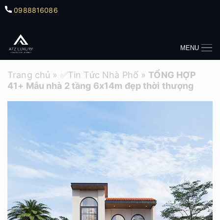
0988816086
MENU
Trang chủ
»
✅Tin Tức Nhà Phố
»
TỔNG HỢP
41+ Mẫu nhà 2 tầng 6x14m đẹp thời thượng