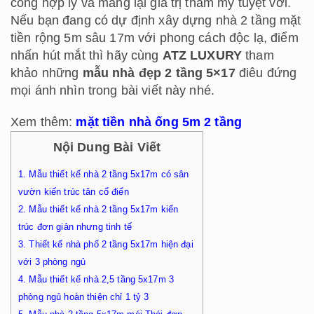
công hợp lý và mang lại giá trị thẩm mỹ tuyệt vời.
Nếu bạn đang có dự định xây dựng nhà 2 tầng mặt
tiền rộng 5m sâu 17m với phong cách độc lạ, điểm
nhấn hút mắt thì hãy cùng
ATZ LUXURY
tham
khảo những
mẫu nhà đẹp 2 tầng 5×17
điêu đứng
mọi ánh nhìn trong bài viết này nhé.
Xem thêm:
mặt tiền nhà ống 5m 2 tầng
Nội Dung Bài Viết
1.
Mẫu thiết kế nhà 2 tầng 5x17m có sân
vườn kiến trúc tân cổ điển
2.
Mẫu thiết kế nhà 2 tầng 5x17m kiến
trúc đơn giản nhưng tinh tế
3.
Thiết kế nhà phố 2 tầng 5x17m hiện đại
với 3 phòng ngủ
4.
Mẫu thiết kế nhà 2,5 tầng 5x17m 3
phòng ngủ hoàn thiện chỉ 1 tỷ 3