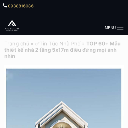
0988816086
MENU
Trang chủ
»
✅Tin Tức Nhà Phố
»
TOP 60+ Mẫu
thiết kế nhà 2 tầng 5x17m điêu đứng mọi ánh
nhìn