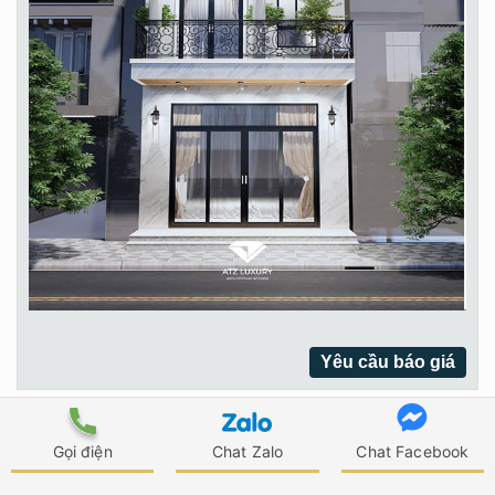
Yêu cầu báo giá
Mẫu thiết kế hiện đại với tone màu trắng chủ đạo
Gọi điện
Chat Zalo
Chat Facebook
Có lẽ, điểm nổi bật hút mắt nhất dành cho
mẫu
nhà 2 tầng 5×17
mái Thái chính là các hình khối