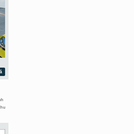
á
nh
khu