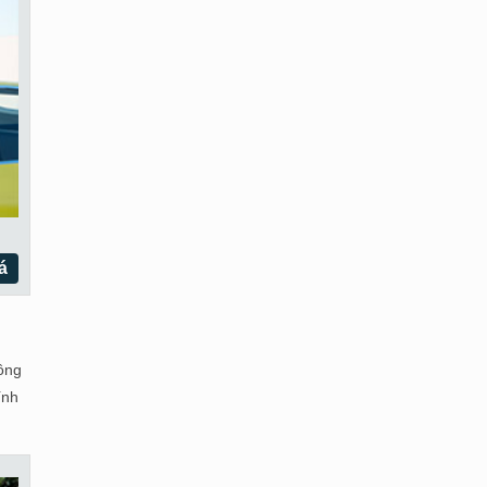
á
hông
ính