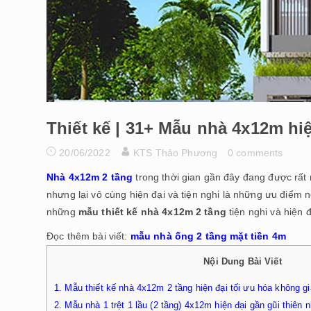
Thiết kế | 31+ Mẫu nhà 4x12m hi
20/06/2022
KTS Thảo Phương
0 comments
Nhà 4x12m 2 tầng
trong thời gian gần đây đang được rất n
nhưng lại vô cùng hiện đại và tiện nghi là những ưu điểm
những
mẫu thiết kế nhà 4x12m 2 tầng
tiện nghi và hiện 
Đọc thêm bài viết:
mẫu nhà ống 2 tầng mặt tiền 4m
Nội Dung Bài Viết
1.
Mẫu thiết kế nhà 4x12m 2 tầng hiện đại tối ưu hóa không g
2.
Mẫu nhà 1 trệt 1 lầu (2 tầng) 4x12m hiện đại gần gũi thiên n