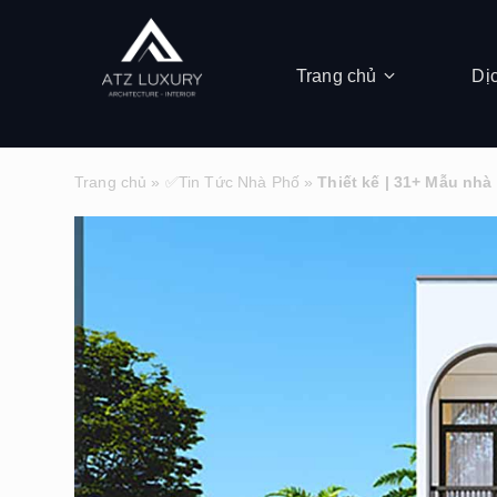
Trang chủ
Dị
Trang chủ
»
✅Tin Tức Nhà Phố
»
Thiết kế | 31+ Mẫu nhà