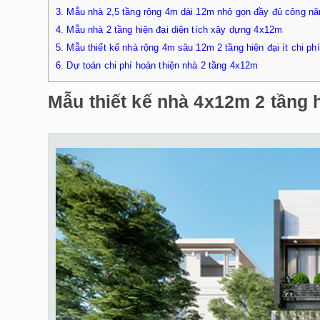
3.
Mẫu nhà 2,5 tầng rộng 4m dài 12m nhỏ gọn đầy đủ công nă
4.
Mẫu nhà 2 tầng hiện đại diện tích xây dựng 4x12m
5.
Mẫu thiết kế nhà rộng 4m sâu 12m 2 tầng hiện đại ít chi phí
6.
Dự toán chi phí hoàn thiện nhà 2 tầng 4x12m
Mẫu thiết kế nhà 4x12m 2 tầng h