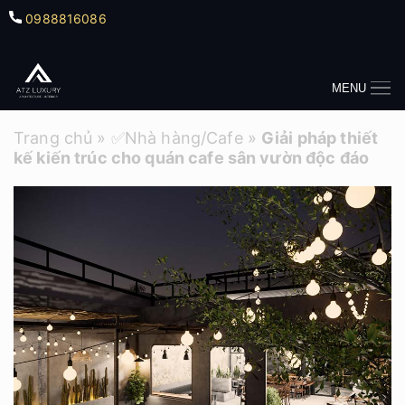
0988816086
MENU
Trang chủ
»
✅Nhà hàng/Cafe
»
Giải pháp thiết
kế kiến trúc cho quán cafe sân vườn độc đáo