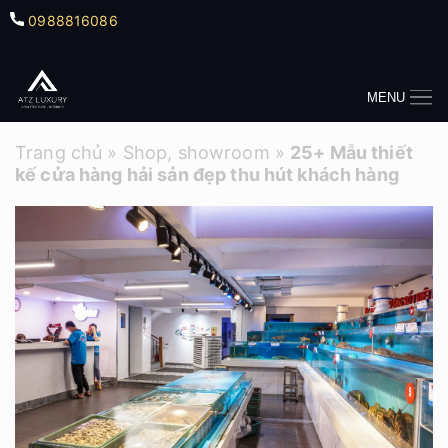
0988816086
MENU
Trang chủ
»
Shop, showroom
»
25+ Mẫu thiết
kế cửa hàng hải sản đẹp thu hút khách hàng