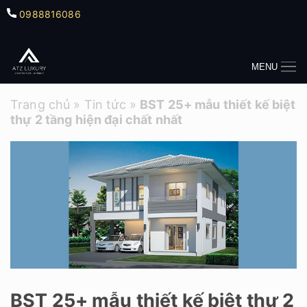
0988816086
MENU
Trang chủ
»
Tin tức
»
BST 25+ mẫu thiết kế biệt
thự 2 tầng hiện đại chất nhất
BST 25+ mẫu thiết kế biệt thự 2