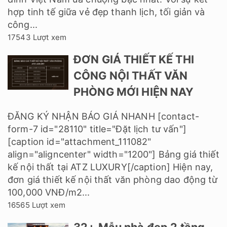
hợp tinh tế giữa vẻ đẹp thanh lịch, tối giản và
công...
17543 Lượt xem
ĐƠN GIÁ THIẾT KẾ THI
CÔNG NỘI THẤT VĂN
PHÒNG MỚI HIỆN NAY
ĐĂNG KÝ NHẬN BÁO GIÁ NHANH [contact-
form-7 id="28110" title="Đặt lịch tư vấn"]
[caption id="attachment_111082"
align="aligncenter" width="1200"] Bảng giá thiết
kế nội thất tại ATZ LUXURY[/caption] Hiện nay,
đơn giá thiết kế nội thất văn phòng dao động từ
100,000 VNĐ/m2...
16565 Lượt xem