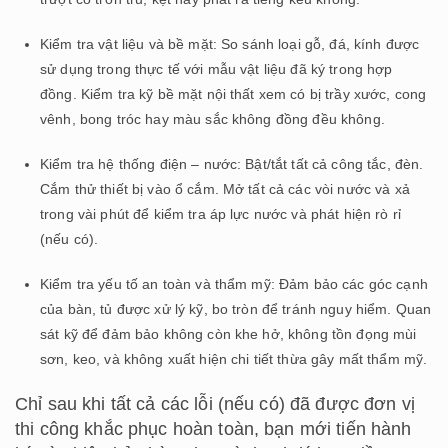
Kiểm tra vật liệu và bề mặt: So sánh loại gỗ, đá, kính được
sử dụng trong thực tế với mẫu vật liệu đã ký trong hợp
đồng. Kiểm tra kỹ bề mặt nội thất xem có bị trầy xước, cong
vênh, bong tróc hay màu sắc không đồng đều không.
Kiểm tra hệ thống điện – nước: Bật/tắt tất cả công tắc, đèn.
Cắm thử thiết bị vào ổ cắm. Mở tất cả các vòi nước và xả
trong vài phút để kiểm tra áp lực nước và phát hiện rò rỉ
(nếu có).
Kiểm tra yếu tố an toàn và thẩm mỹ: Đảm bảo các góc cạnh
của bàn, tủ được xử lý kỹ, bo tròn để tránh nguy hiểm. Quan
sát kỹ để đảm bảo không còn khe hở, không tồn đọng mùi
sơn, keo, và không xuất hiện chi tiết thừa gây mất thẩm mỹ.
Chỉ sau khi tất cả các lỗi (nếu có) đã được đơn vị
thi công khắc phục hoàn toàn, bạn mới tiến hành