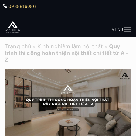
0988816086
MENU
Trang chủ
»
Kinh nghiệm làm nội thất
»
Quy
trình thi công hoàn thiện nội thất chi tiết từ A –
Z