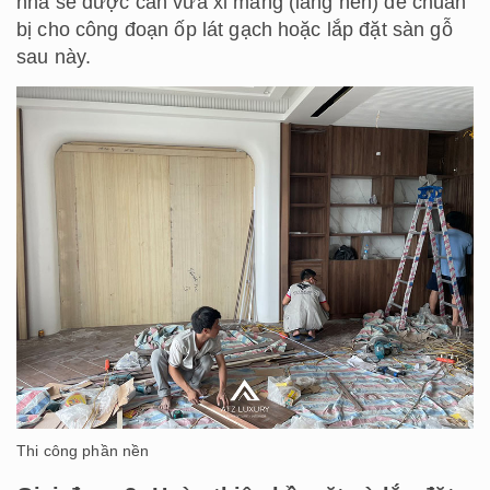
nhà sẽ được cán vữa xi măng (láng nền) để chuẩn
bị cho công đoạn ốp lát gạch hoặc lắp đặt sàn gỗ
sau này.
Thi công phần nền