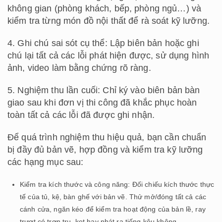
không gian (phòng khách, bếp, phòng ngủ…) và
kiểm tra từng món đồ nội thất để rà soát kỹ lưỡng.
4. Ghi chú sai sót cụ thể: Lập biên bản hoặc ghi
chú lại tất cả các lỗi phát hiện được, sử dụng hình
ảnh, video làm bằng chứng rõ ràng.
5. Nghiệm thu lần cuối: Chỉ ký vào biên bản bàn
giao sau khi đơn vị thi công đã khắc phục hoàn
toàn tất cả các lỗi đã được ghi nhận.
Để quá trình nghiệm thu hiệu quả, bạn cần chuẩn
bị đầy đủ bản vẽ, hợp đồng và kiểm tra kỹ lưỡng
các hạng mục sau:
Kiểm tra kích thước và công năng: Đối chiếu kích thước thực
tế của tủ, kệ, bàn ghế với bản vẽ. Thử mở/đóng tất cả các
cánh cửa, ngăn kéo để kiểm tra hoạt động của bản lề, ray
trượt có trơn tru, kẹt hay phát ra tiếng kêu không.