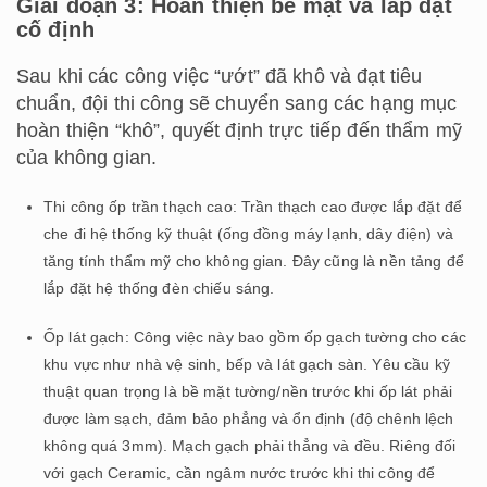
Giai đoạn 3: Hoàn thiện bề mặt và lắp đặt
cố định
Sau khi các công việc “ướt” đã khô và đạt tiêu
chuẩn, đội thi công sẽ chuyển sang các hạng mục
hoàn thiện “khô”, quyết định trực tiếp đến thẩm mỹ
của không gian.
Thi công ốp trần thạch cao: Trần thạch cao được lắp đặt để
che đi hệ thống kỹ thuật (ống đồng máy lạnh, dây điện) và
tăng tính thẩm mỹ cho không gian. Đây cũng là nền tảng để
lắp đặt hệ thống đèn chiếu sáng.
Ốp lát gạch: Công việc này bao gồm ốp gạch tường cho các
khu vực như nhà vệ sinh, bếp và lát gạch sàn. Yêu cầu kỹ
thuật quan trọng là bề mặt tường/nền trước khi ốp lát phải
được làm sạch, đảm bảo phẳng và ổn định (độ chênh lệch
không quá 3mm). Mạch gạch phải thẳng và đều. Riêng đối
với gạch Ceramic, cần ngâm nước trước khi thi công để