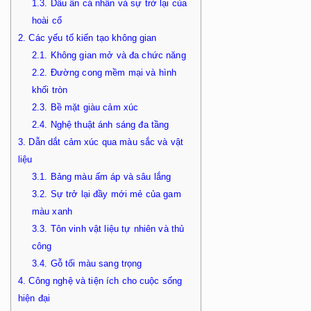
1.3.
Dấu ấn cá nhân và sự trở lại của
hoài cổ
2.
Các yếu tố kiến tạo không gian
2.1.
Không gian mở và đa chức năng
2.2.
Đường cong mềm mại và hình
khối tròn
2.3.
Bề mặt giàu cảm xúc
2.4.
Nghệ thuật ánh sáng đa tầng
3.
Dẫn dắt cảm xúc qua màu sắc và vật
liệu
3.1.
Bảng màu ấm áp và sâu lắng
3.2.
Sự trở lại đầy mới mẻ của gam
màu xanh
3.3.
Tôn vinh vật liệu tự nhiên và thủ
công
3.4.
Gỗ tối màu sang trọng
4.
Công nghệ và tiện ích cho cuộc sống
hiện đại