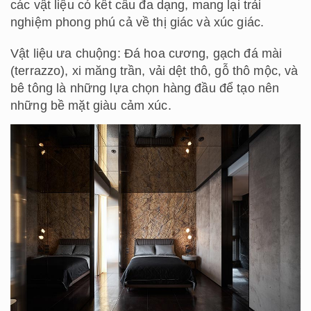
các vật liệu có kết cấu đa dạng, mang lại trải
nghiệm phong phú cả về thị giác và xúc giác.
Vật liệu ưa chuộng: Đá hoa cương, gạch đá mài
(terrazzo), xi măng trần, vải dệt thô, gỗ thô mộc, và
bê tông là những lựa chọn hàng đầu để tạo nên
những bề mặt giàu cảm xúc.