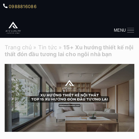
0988816086
MENU
Trang chủ
»
Tin tức
»
15+ Xu hướng thiết kế nội
thất đón đầu tương lai cho ngôi nhà bạn