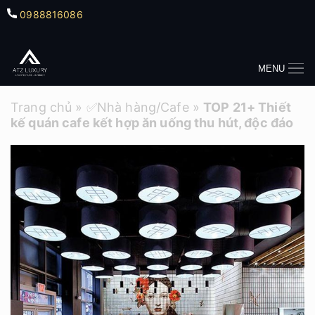
0988816086
MENU
Trang chủ
»
✅Nhà hàng/Cafe
»
TOP 21+ Thiết
kế quán cafe kết hợp ăn uống thu hút, độc đáo