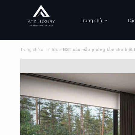
Trang chủ
Dị
Trang chủ
»
Tin tức
»
BST các mẫu phòng tắm cho biệt 