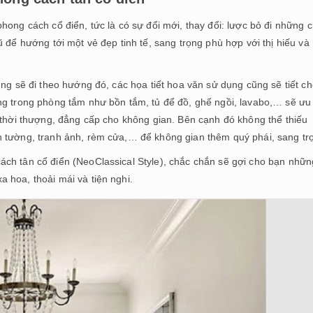
ong cách cổ điển, tức là có sự đổi mới, thay đổi: lược bỏ đi những c
 để hướng tới một vẻ đẹp tinh tế, sang trọng phù hợp với thị hiếu và
ũng sẽ đi theo hướng đó, các họa tiết hoa văn sử dụng cũng sẽ tiết c
ng trong phòng tắm như bồn tắm, tủ để đồ, ghế ngồi, lavabo,… sẽ ưu 
 thời thượng, đẳng cấp cho không gian. Bên cạnh đó không thể thiếu
n tường, tranh ảnh, rèm cửa,… để không gian thêm quý phái, sang tr
ch tân cổ điển (NeoClassical Style), chắc chắn sẽ gợi cho bạn nhữn
 hoa, thoải mái và tiện nghi.