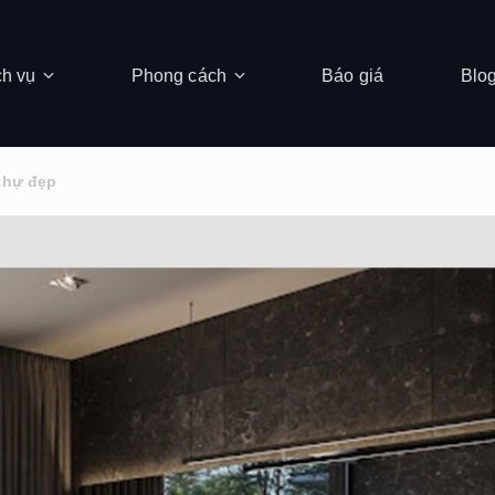
ch vụ
Phong cách
Báo giá
Blo
thự đẹp