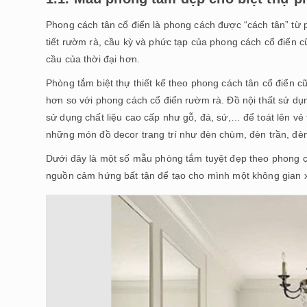
Phong cách tân cổ điển là phong cách được “cách tân” từ ph
tiết rườm rà, cầu kỳ và phức tạp của phong cách cổ điển cũ
cầu của thời đại hơn.
Phòng tắm biệt thự thiết kế theo phong cách tân cổ điển c
hơn so với phong cách cổ điển rườm rà. Đồ nội thất sử dụ
sử dụng chất liệu cao cấp như gỗ, đá, sứ,… để toát lên vẻ
những món đồ decor trang trí như đèn chùm, đèn trần, đè
Dưới đây là một số mẫu phòng tắm tuyệt đẹp theo phong cá
nguồn cảm hứng bất tận để tạo cho mình một không gian xa