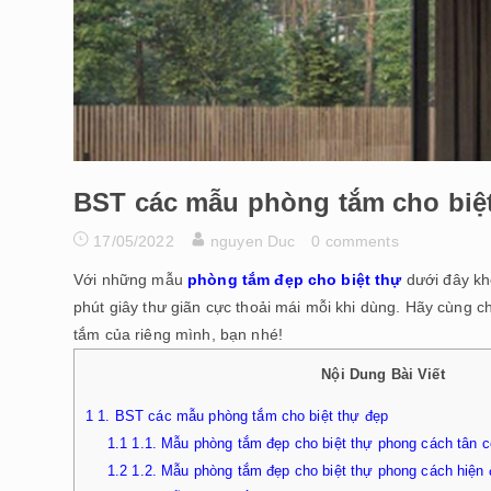
BST các mẫu phòng tắm cho biệ
17/05/2022
nguyen Duc
0 comments
Với những mẫu
phòng tắm đẹp cho biệt thự
dưới đây kh
phút giây thư giãn cực thoải mái mỗi khi dùng. Hãy cùng 
tắm của riêng mình, bạn nhé!
Nội Dung Bài Viết
1
1. BST các mẫu phòng tắm cho biệt thự đẹp
1.1
1.1. Mẫu phòng tắm đẹp cho biệt thự phong cách tân c
1.2
1.2. Mẫu phòng tắm đẹp cho biệt thự phong cách hiện 