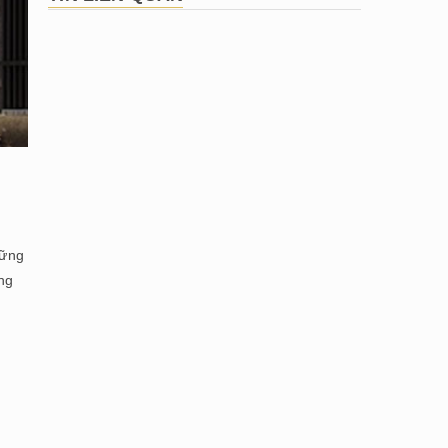
hững
ng