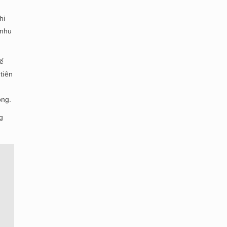
hi
 nhu
hế
tiên
ọng.
g