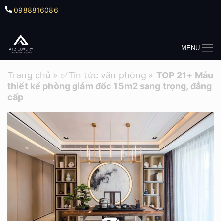
0988816086
MENU
Trang chủ
»
✅Tin tức văn phòng
»
TOP 21+ Mẫu
thiết kế phòng giám đốc 15m2 sang trọng, đẳng
cấp