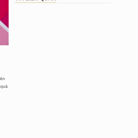
yên
 quả