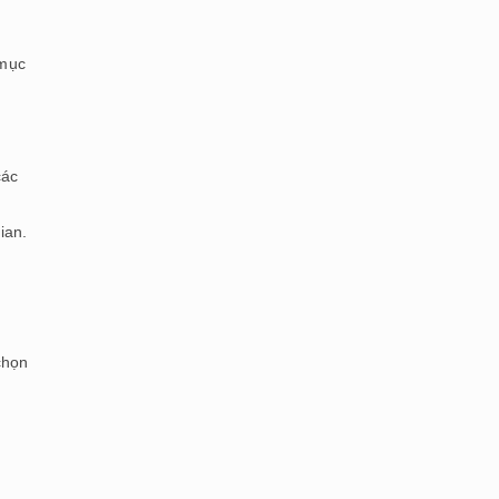
 mục
các
ian.
chọn