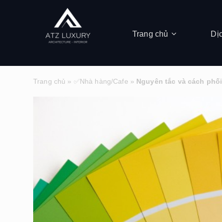
Trang chủ
Dị
Trang chủ
»
✅Nhà hàng/Cafe
»
Nguyên tắc và cách phối