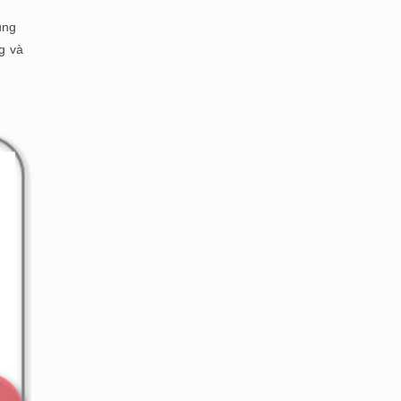
ụng
g và