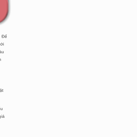
. Để
ới
àu
n
ật
ếu
giá