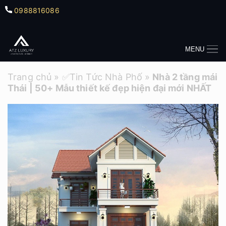
0988816086
MENU
Trang chủ
»
✅Tin Tức Nhà Phố
»
Nhà 2 tầng mái
Thái | 50+ Mẫu thiết kế đẹp hiện đại mới NHẤT