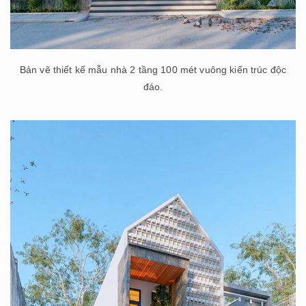
Bản vẽ thiết kế mẫu nhà 2 tầng 100 mét vuông kiến trúc độc
đáo.