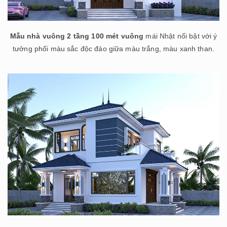
Mẫu nhà vuông 2 tầng 100 mét vuông
mái Nhật nổi bật với ý
tưởng phối màu sắc độc đáo giữa màu trắng, màu xanh than.