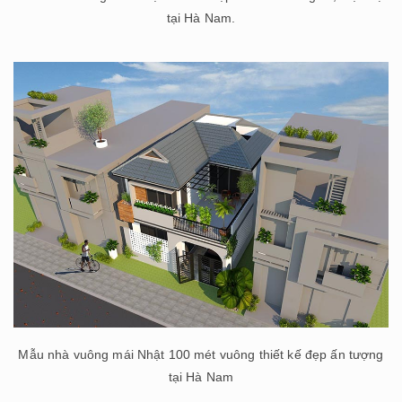
tại Hà Nam.
Mẫu nhà vuông mái Nhật 100 mét vuông thiết kế đẹp ấn tượng
tại Hà Nam