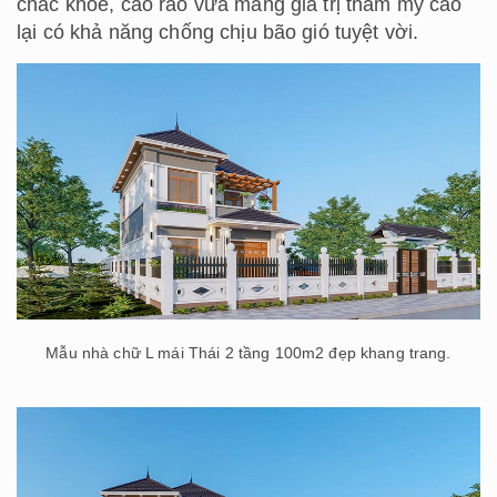
chắc khỏe, cao ráo vừa mang giá trị thẩm mỹ cao
lại có khả năng chống chịu bão gió tuyệt vời.
Mẫu nhà chữ L mái Thái 2 tầng 100m2 đẹp khang trang.