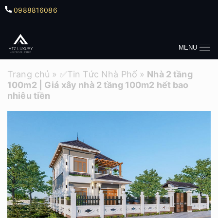
0988816086
MENU
Trang chủ
»
✅Tin Tức Nhà Phố
»
Nhà 2 tầng
100m2 | Giá xây nhà 2 tầng 100m2 hết bao
nhiêu tiền