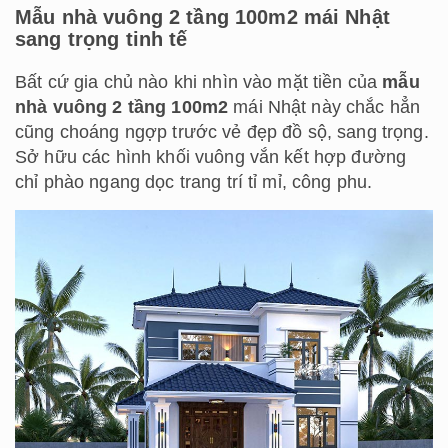
Mẫu nhà vuông 2 tầng 100m2 mái Nhật
sang trọng tinh tế
Bất cứ gia chủ nào khi nhìn vào mặt tiền của
mẫu
nhà vuông 2 tầng 100m2
mái Nhật này chắc hẳn
cũng choáng ngợp trước vẻ đẹp đồ sộ, sang trọng.
Sở hữu các hình khối vuông vắn kết hợp đường
chỉ phào ngang dọc trang trí tỉ mỉ, công phu.