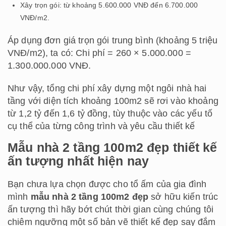
Xây trọn gói: từ khoảng 5.600.000 VNĐ đến 6.700.000
VNĐ/m2.
Áp dụng đơn giá trọn gói trung bình (khoảng 5 triệu
VNĐ/m2), ta có: Chi phí = 260 × 5.000.000 =
1.300.000.000 VNĐ.
Như vậy, tổng chi phí xây dựng một ngôi nhà hai
tầng với diện tích khoảng 100m2 sẽ rơi vào khoảng
từ 1,2 tỷ đến 1,6 tỷ đồng, tùy thuộc vào các yếu tố
cụ thể của từng công trình và yêu cầu thiết kế
Mẫu nhà 2 tầng 100m2 đẹp thiết kế
ấn tượng nhất hiện nay
Bạn chưa lựa chọn được cho tổ ấm của gia đình
mình
mẫu nhà 2 tầng 100m2 đẹp
sở hữu kiến trúc
ấn tượng thì hãy bớt chút thời gian cùng chúng tôi
chiêm ngưỡng một số bản vẽ thiết kế đẹp say đắm