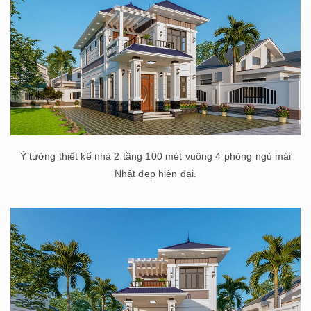
Ý tưởng thiết kế nhà 2 tầng 100 mét vuông 4 phòng ngủ mái
Nhật đẹp hiện đại.