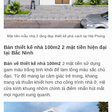
Mặt tiền mẫu nhà 2 tầng đẹp thiết kế phá cách tại Hải Phòng
Bản thiết kế nhà 100m2 2 mặt tiền hiện đại
tại Bắc Ninh
Bản vẽ thiết kế nhà 100m2
2 mặt tiền sử dụng
gam màu trắng tinh khôi để làm tông màu sắc chủ
đạo. Từ đó mang lại cảm giác trẻ trung, khang
trang và thuần khiết hơn cho công trình nhà ở. Hệ
cửa kính khung nhôm chính là điểm nhấn hút mắt
mọi người xung quanh.