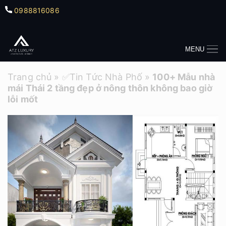
0988816086
MENU
Trang chủ
»
✅Tin Tức Nhà Phố
»
100+ Mẫu nhà
mái Thái 2 tầng đẹp ở nông thôn không bao giờ
lỗi mốt