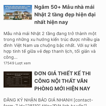
Ngắm 50+ Mẫu nhà mái
Nhật 2 tầng đẹp hiện đại
nhất hiện nay
Mẫu nhà mái Nhật 2 tầng đang trở thành một
trong những xu hướng kiến trúc được nhiều gia
đình Việt Nam ưa chuộng bậc nhất. Với sự kết
hợp tinh tế giữa vẻ đẹp thanh lịch, tối giản và
công...
17549 Lượt xem
ĐƠN GIÁ THIẾT KẾ THI
CÔNG NỘI THẤT VĂN
PHÒNG MỚI HIỆN NAY
ĐĂNG KÝ NHẬN BÁO GIÁ NHANH [contact-
form-7 id="28110" title="Đặt lịch tư vấn"]