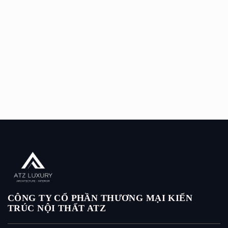
CÔNG TY CỔ PHẦN THƯƠNG MẠI KIẾN
TRÚC NỘI THẤT ATZ