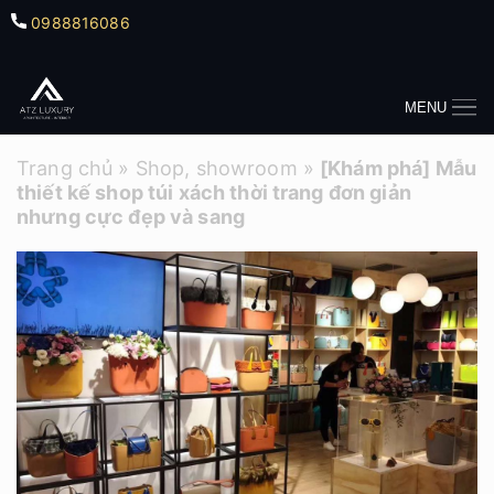
0988816086
MENU
Trang chủ
»
Shop, showroom
»
[Khám phá] Mẫu
thiết kế shop túi xách thời trang đơn giản
nhưng cực đẹp và sang