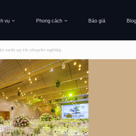
ch vụ
Phong cách
Báo giá
Blo
iệc cưới uy tín chuyên nghiệp