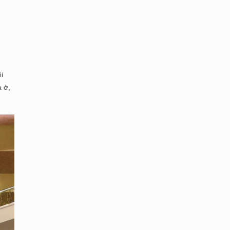
i
à ở,