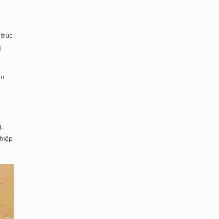
trúc
g
ẩm
g.
ghiệp