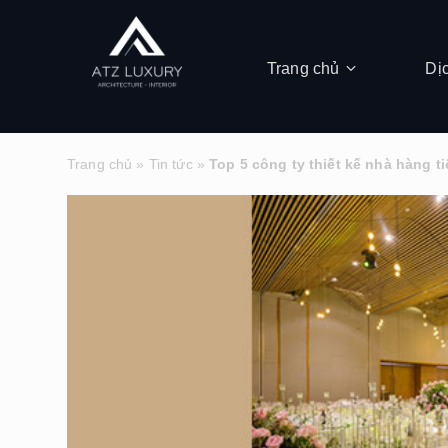
Trang chủ
Dị
Trang chủ
»
Tin tức
»
Top 5 công ty thiết kế nhà hàng t