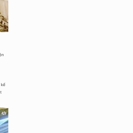
ện
 kế
t