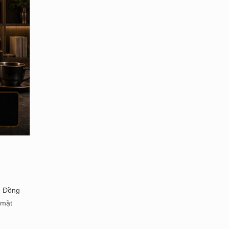
và Đồng
 mặt