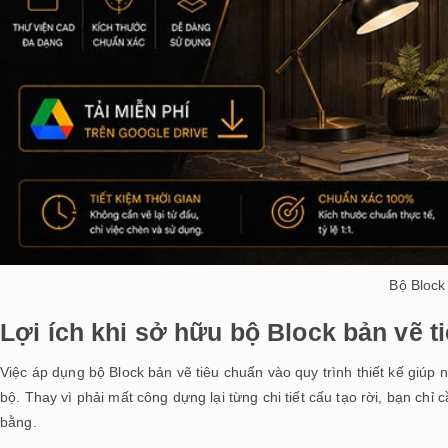
Bộ Block
Lợi ích khi sở hữu bộ Block bản vẽ t
Việc áp dụng bộ Block bản vẽ tiêu chuẩn vào quy trình thiết kế giúp 
bộ. Thay vì phải mất công dựng lại từng chi tiết cấu tạo rời, bạn ch
bằng.