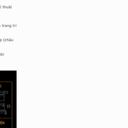
ỹ thuật
trang trí
p (chậu
các