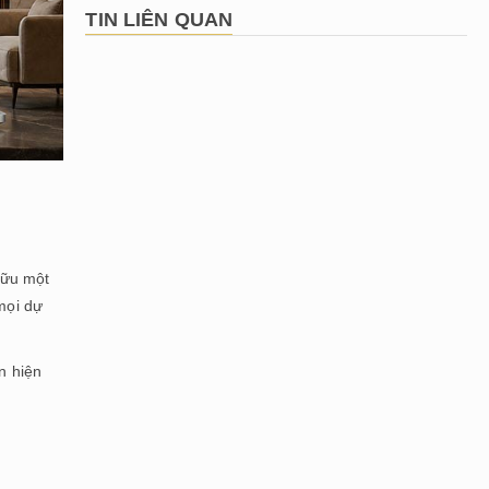
TIN LIÊN QUAN
 hữu một
 mọi dự
an hiện