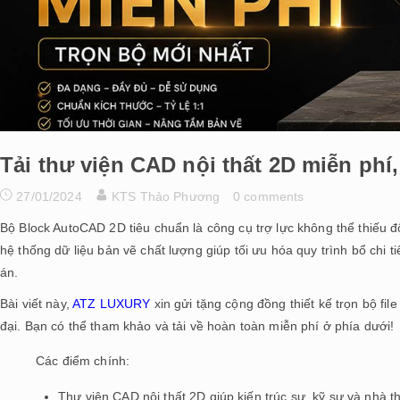
Tải thư viện CAD nội thất 2D miễn phí,
27/01/2024
KTS Thảo Phương
0 comments
Bộ Block AutoCAD 2D tiêu chuẩn là công cụ trợ lực không thể thiếu đối
hệ thống dữ liệu bản vẽ chất lượng giúp tối ưu hóa quy trình bổ chi 
án.
Bài viết này,
ATZ LUXURY
xin gửi tặng cộng đồng thiết kế trọn bộ fil
đại. Bạn có thể tham khảo và tải về hoàn toàn miễn phí ở phía dưới!
Các điểm chính:
Thư viện CAD nội thất 2D giúp kiến trúc sư, kỹ sư và nhà thi