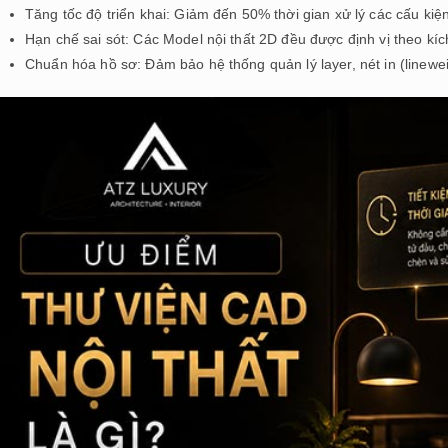
Tăng tốc độ triển khai: Giảm đến 50% thời gian xử lý các cấu kiện 
Hạn chế sai sót: Các Model nội thất 2D đều được định vị theo kíc
Chuẩn hóa hồ sơ: Đảm bảo hệ thống quản lý layer, nét in (linewe