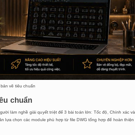
 bản vẽ tiêu chuẩn
iêu chuẩn
người làm nghề giải quyết triệt để 3 bài toán lớn: Tốc độ, Chính xác 
ỉ cần lựa chọn các module phù hợp từ file DWG tổng hợp để hoàn thiện