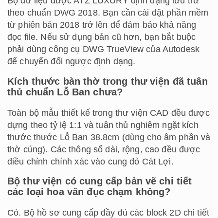
Bộ dữ liệu được ATZ LUXURY định dạng lưu trữ
theo chuẩn DWG 2018. Bạn cần cài đặt phần mềm
từ phiên bản 2018 trở lên để đảm bảo khả năng
đọc file. Nếu sử dụng bản cũ hơn, bạn bắt buộc
phải dùng công cụ DWG TrueView của Autodesk
để chuyển đổi ngược định dạng.
Kích thước bàn thờ trong thư viện đã tuân
thủ chuẩn Lỗ Ban chưa?
Toàn bộ mẫu thiết kế trong thư viện CAD đều được
dựng theo tỷ lệ 1:1 và tuân thủ nghiêm ngặt kích
thước thước Lỗ Ban 38.8cm (dùng cho âm phần và
thờ cúng). Các thông số dài, rộng, cao đều được
điều chỉnh chính xác vào cung đỏ Cát Lợi.
Bộ thư viện có cung cấp bản vẽ chi tiết
các loại hoa văn đục chạm không?
Có. Bộ hồ sơ cung cấp đầy đủ các block 2D chi tiết