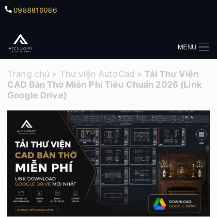
0988816086
MENU
Trang chủ
»
Thư viện AutoCad
»
Tải Thư Viện
CAD Bàn Thờ Miễn Phí Tiêu Chuẩn 2026 (Link
Google Drive)