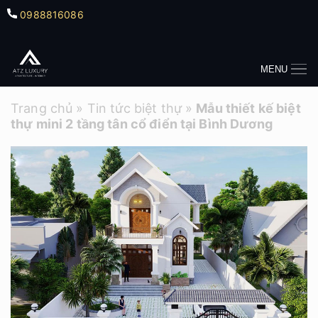
0988816086
MENU
Trang chủ
»
Tin tức biệt thự
»
Mẫu thiết kế biệt
thự mini 2 tầng tân cổ điển tại Bình Dương