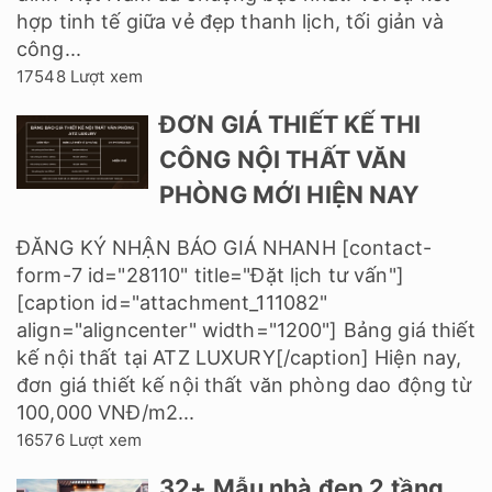
hợp tinh tế giữa vẻ đẹp thanh lịch, tối giản và
công...
17548 Lượt xem
ĐƠN GIÁ THIẾT KẾ THI
CÔNG NỘI THẤT VĂN
PHÒNG MỚI HIỆN NAY
ĐĂNG KÝ NHẬN BÁO GIÁ NHANH [contact-
form-7 id="28110" title="Đặt lịch tư vấn"]
[caption id="attachment_111082"
align="aligncenter" width="1200"] Bảng giá thiết
kế nội thất tại ATZ LUXURY[/caption] Hiện nay,
đơn giá thiết kế nội thất văn phòng dao động từ
100,000 VNĐ/m2...
16576 Lượt xem
32+ Mẫu nhà đẹp 2 tầng