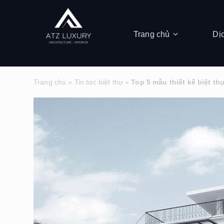
Trang chủ
Dị
Trang chủ
»
Tin tức biệt thự
»
Top 5 mẫu thiết kế biệt th