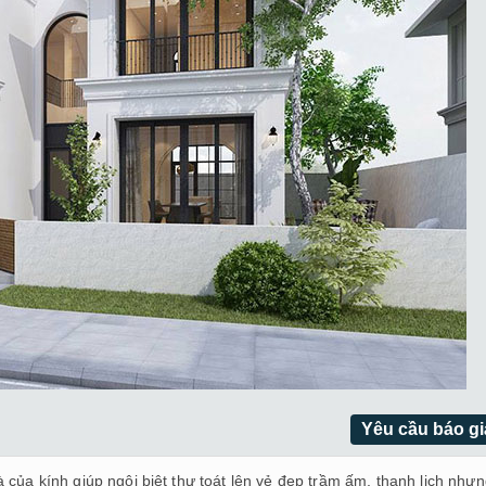
Yêu cầu báo gi
 của kính giúp ngôi biệt thự toát lên vẻ đẹp trầm ấm, thanh lịch như