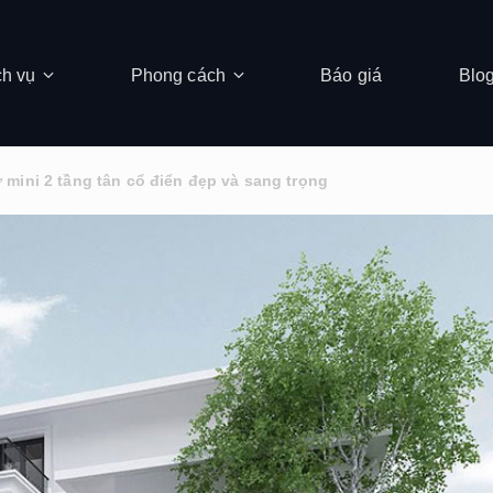
ch vụ
Phong cách
Báo giá
Blo
ự mini 2 tầng tân cổ điển đẹp và sang trọng