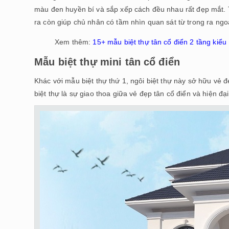
màu đen huyền bí và sắp xếp cách đều nhau rất đẹp mắt. T
ra còn giúp chủ nhân có tầm nhìn quan sát từ trong ra ngoà
Xem thêm:
15+ mẫu biệt thự tân cổ điển 2 tầng kiể
Mẫu biệt thự mini tân cổ điển
Khác với mẫu biệt thự thứ 1, ngôi biệt thự này sở hữu vẻ 
biệt thự là sự giao thoa giữa vẻ đẹp tân cổ điển và hiện đại