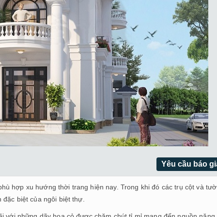
Yêu cầu báo gi
ù hợp xu hướng thời trang hiện nay. Trong khi đó các trụ cột và tư
đặc biệt của ngôi biệt thự.
rãi với những dãy hoa cỏ được chăm chút tỉ mỉ mang đến nguồn năng