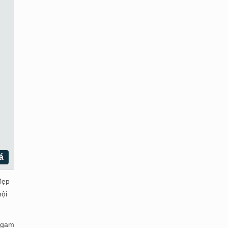
á
đẹp
hội
ủ gam