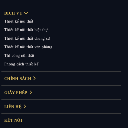
DỊCH VỤ
Thiết kế nội thất
Thiết kế nội thất biệt thự
Thiết kế nội thất chung cư
Thiết kế nội thất văn phòng
Thi công nội thất
Phong cách thiết kế
CHÍNH SÁCH
Chính sách bảo mật
Chính sách thanh toán
GIẤY PHÉP
Giấy phép kinh doanh: 0104830894
Bảo hành & đổi trả
Mã số thuế: 0104830894
LIÊN HỆ
Tuyên bố miễn trừ trách nhiệm
VPGD Hà Nội:
31 Sunrise K –
KĐT The Manor Central Park –
Đại Kim, Hoàng Mai, Hà Nội
KẾT NỐI
Hotline: 0988.816.086 (Ms. Hiếu)