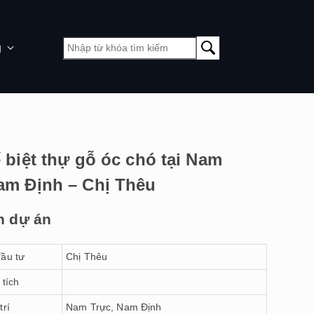
g
ế biệt thự gỗ óc chó tại Nam
am Định – Chị Thêu
n dự án
ầu tư
Chị Thêu
 tích
trí
Nam Trực, Nam Định