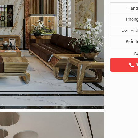
Hạng
Phong
Đơn vị t
Kiến t
Gọ
0