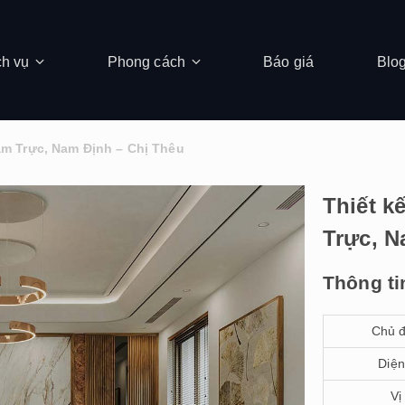
ch vụ
Phong cách
Báo giá
Blo
Nam Trực, Nam Định – Chị Thêu
Thiết k
Trực, N
Thông ti
Chủ đ
Diện
Vị 