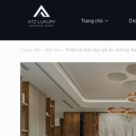
Trang chủ
Dị
Trang chủ
»
Biệt thự
»
Thiết kế biệt thự gỗ óc chó tại 