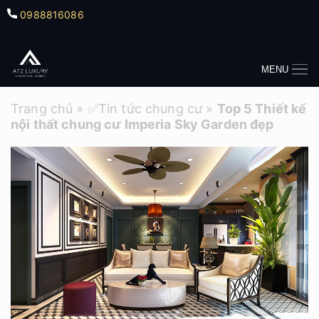
0988816086
MENU
Trang chủ
»
✅Tin tức chung cư
»
Top 5 Thiết kế
nội thất chung cư Imperia Sky Garden đẹp