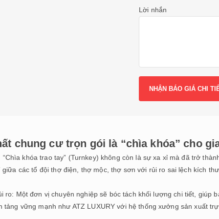
Lời nhắn
thất chung cư trọn gói là “chìa khóa” cho gi
“Chìa khóa trao tay” (Turnkey) không còn là sự xa xỉ mà đã trở thàn
 giữa các tổ đội thợ điện, thợ mộc, thợ sơn với rủi ro sai lệch kích th
i ro: Một đơn vị chuyên nghiệp sẽ bóc tách khối lượng chi tiết, giúp b
ền tảng vững mạnh như ATZ LUXURY với hệ thống xưởng sản xuất trực t