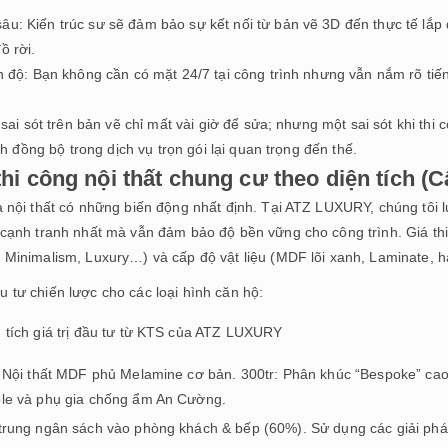
: Kiến trúc sư sẽ đảm bảo sự kết nối từ bản vẽ 3D đến thực tế lắp đ
ồ rời.
ến độ: Bạn không cần có mặt 24/7 tại công trình nhưng vẫn nắm rõ tiế
 sai sót trên bản vẽ chỉ mất vài giờ để sửa; nhưng một sai sót khi thi 
nh đồng bộ trong dịch vụ trọn gói lại quan trọng đến thế.
thi công nội thất chung cư theo diện tích (
 nội thất có những biến động nhất định. Tại ATZ LUXURY, chúng tôi l
 cạnh tranh nhất mà vẫn đảm bảo độ bền vững cho công trình. Giá thi
 Minimalism, Luxury…) và cấp độ vật liệu (MDF lõi xanh, Laminate, h
 tư chiến lược cho các loại hình căn hộ:
 tích giá trị đầu tư từ KTS của ATZ LUXURY
: Nội thất MDF phủ Melamine cơ bản. 300tr: Phân khúc “Bespoke” cao 
le và phụ gia chống ẩm An Cường.
trung ngân sách vào phòng khách & bếp (60%). Sử dụng các giải pháp