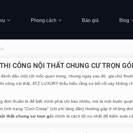
 vụ
Phong cách
Báo giá
Blog
Cư
THI CÔNG NỘI THẤT CHUNG CƯ TRỌN GÓ
 đánh dấu một cột mốc quan trọng, nhưng ngay sau đó, gia chủ thườn
thi công nội thất, ATZ LUXURY thấu hiểu rằng sự bối rối này không chỉ
g đơn thuần là để biết mình phải chi bao nhiêu, mà là một bước quản t
 tình trạng “Cost Creep” (chi phí tăng dần) thường gặp ở những đơn v
nội thất chung cư trọn gói
chính là cách tối ưu nhất để kiểm soát c