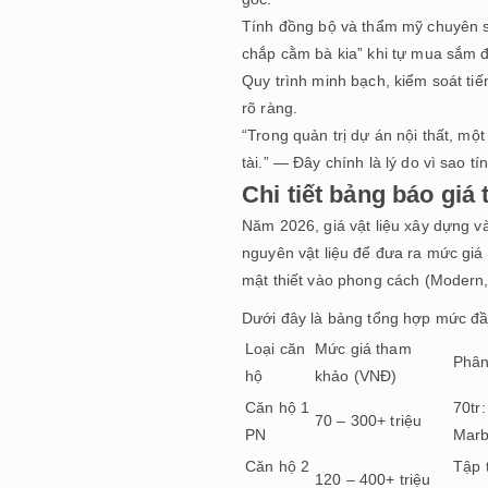
Tính đồng bộ và thẩm mỹ chuyên sâu
chắp cằm bà kia” khi tự mua sắm đ
Quy trình minh bạch, kiểm soát ti
rõ ràng.
“Trong quản trị dự án nội thất, một
tài.” — Đây chính là lý do vì sao tí
Chi tiết bảng báo giá 
Năm 2026, giá vật liệu xây dựng và
nguyên vật liệu để đưa ra mức giá
mật thiết vào phong cách (Modern,
Dưới đây là bảng tổng hợp mức đầu
Loại căn
Mức giá tham
Phân
hộ
khảo (VNĐ)
Căn hộ 1
70tr
70 – 300+ triệu
PN
Marb
Căn hộ 2
Tập 
120 – 400+ triệu