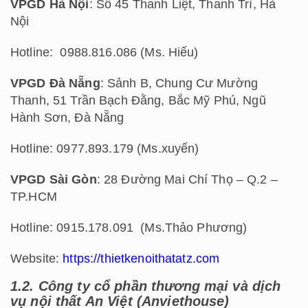
VPGD Hà Nội
: Số 45 Thanh Liệt, Thanh Trì, Hà
Nội
Hotline: 0988.816.086 (Ms. Hiếu)
VPGD Đà Nẵng
: Sảnh B, Chung Cư Mường
Thanh, 51 Trần Bạch Đằng, Bắc Mỹ Phú, Ngũ
Hành Sơn, Đà Nẵng​
Hotline: 0977.893.179 (Ms.xuyến)​
VPGD Sài Gòn
: 28 Đường Mai Chí Thọ – Q.2 –
TP.HCM
Hotline: 0915.178.091 (Ms.Thảo Phương)​
Website:
https://thietkenoithatatz.com
1.2. Công ty cổ phần thương mại và dịch
vụ nội thất An Việt (Anviethouse)