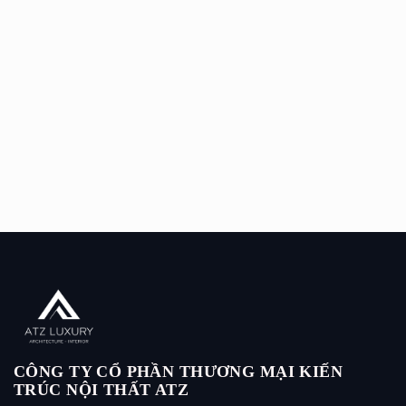
CÔNG TY CỔ PHẦN THƯƠNG MẠI KIẾN
TRÚC NỘI THẤT ATZ