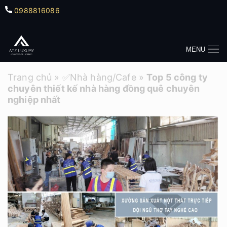
0988816086
MENU
Trang chủ
»
✅Nhà hàng/Cafe
»
Top 5 công ty
chuyên thiết kế nhà hàng đồng quê chuyên
nghiệp nhất