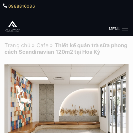
0988816086
MENU
Trang chủ
»
Cafe
»
Thiết kế quán trà sữa phong
cách Scandinavian 120m2 tại Hoa Kỳ