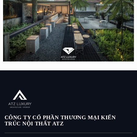
Mẫu thiết kế quán cafe sân vườn 300m2 đơn giản tại
Tuyên Quang
CÔNG TY CỔ PHẦN THƯƠNG MẠI KIẾN
TRÚC NỘI THẤT ATZ