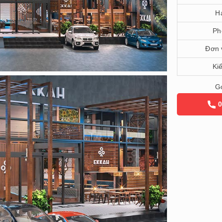
H
Ph
Đơn v
Ki
Gọ
0