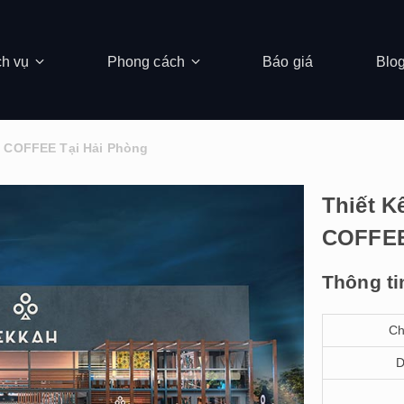
ch vụ
Phong cách
Báo giá
Blo
H COFFEE Tại Hải Phòng
Thiết K
COFFEE
Thông ti
Ch
D