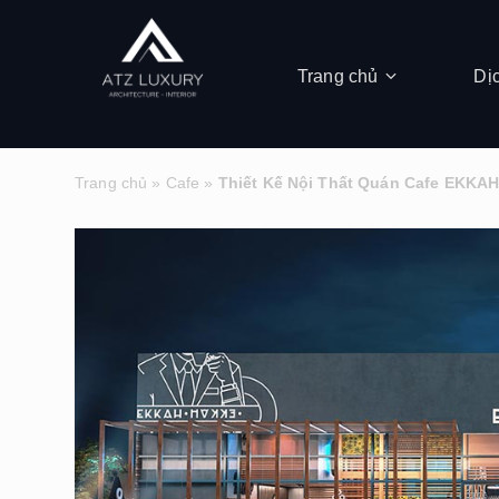
Trang chủ
Dị
Trang chủ
»
Cafe
»
Thiết Kế Nội Thất Quán Cafe EKKA