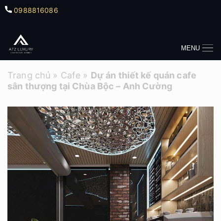
0988816086
MENU
Trang chủ
»
Cafe
»
Dự án thiết kế quán cafe
sân thượng tại Chùa Bộc – Anh Cường